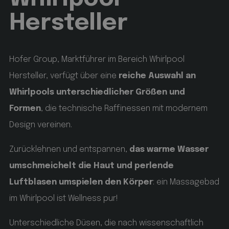
Hersteller
[abcdef0123456789]{32}
www.hofergroup.com
Google
Privacy Policy
Sitzung
Joomla layout builder
Hofer Group, Marktführer im Bereich Whirlpool
Hersteller, verfügt über eine
reiche Auswahl an
CookieScriptConsent
CookieScript
www.hofergroup.com
Whirlpools unterschiedlicher Größen und
Formen
, die technische Raffinessen mit modernem
5 Monate 3 Wochen
Design vereinen.
Dieses Cookie wird vom Cookie-Script.com-Dienst
verwendet, um die Einwilligungseinstellungen für
Zurücklehnen und entspannen,
das warme Wasser
Besucher-Cookies zu speichern. Das Cookie-Banner
von Cookie-Script.com muss ordnungsgemäß
umschmeichelt die Haut und perlende
funktionieren.
Luftblasen umspielen den Körper
: ein Massagebad
_GRECAPTCHA
Google LLC
im Whirlpool ist Wellness pur!
www.google.com
Unterschiedliche Düsen, die nach wissenschaftlich
5 Monate 4 Wochen