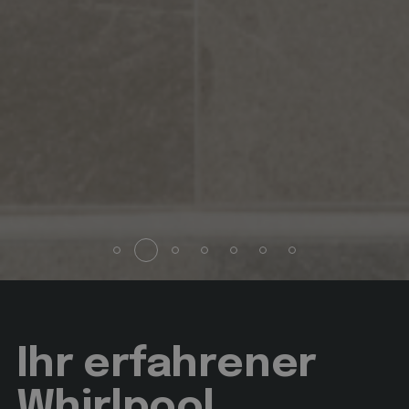
Unbedingt erforderlich
Performance
Targeting
Funktionalität
Unklassifizierte
Unbedingt erforderliche Cookies ermöglichen
wesentliche Kernfunktionen der Website wie die
Benutzeranmeldung und die Kontoverwaltung.
Ohne die unbedingt erforderlichen Cookies kann die
Website nicht ordnungsgemäß verwendet werden.
Name
Anbieter / Domäne
Ablaufdatum
Beschreibung
startvideo
hofergroup.com
1 Tag
set cookie for view video in homepage
Ihr erfahrener
animationlayer
hofergroup.com
1 Tag
Whirlpool
set cookie for view of animation layer in homepage