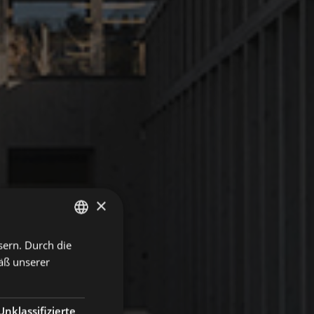
×
sern. Durch die
GERMAN
äß unserer
ITALIAN
ENGLISH
Unklassifizierte