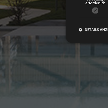
erforderlich
DETAILS ANZ
Unbed
Unbedingt erforderli
Kontoverwaltung. Oh
Name
Anbieter 
startvideo
hofer
animationlayer
h
[abcdef0123456789]
CookieScriptConse