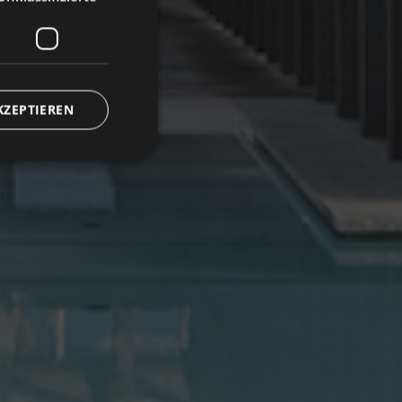
KZEPTIEREN
zierte
meldung und die
wendet werden.
ienst verwendet, um
ookies zu speichern.
muss ordnungsgemäß