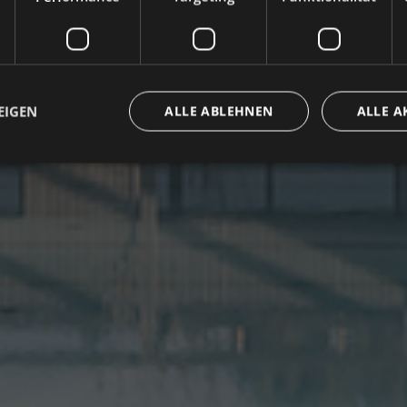
EIGEN
ALLE ABLEHNEN
ALLE A
ingt erforderlich
Performance
Targeting
Funktionalität
Unklassifi
che Cookies ermöglichen wesentliche Kernfunktionen der Website wie die Benutzeran
ne die unbedingt erforderlichen Cookies kann die Website nicht ordnungsgemäß ver
/ Domäne
Ablaufdatum
Beschreibung
group.com
1 Tag
set cookie for view video in homepage
ofergroup.com
1 Tag
set cookie for view of animation layer in homepage
{32}
www.hofergroup.com
Sitzung
Joomla layout builder
nt
5
Dieses Cookie wird vom Cookie-Script.com-D
CookieScript
Monate
die Einwilligungseinstellungen für Besucher-C
www.hofergroup.com
3
Das Cookie-Banner von Cookie-Script.com 