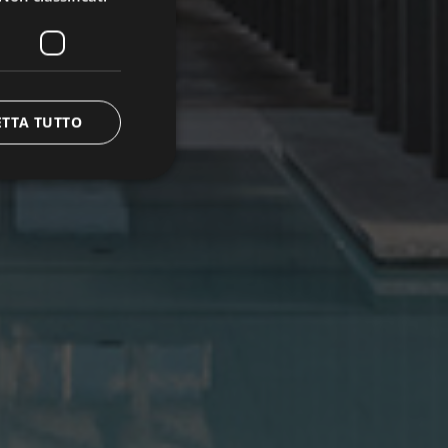
ETTA TUTTO
icati
e la gestione
Cookie-Script.com
okie dei visitatori.
kie-Script.com