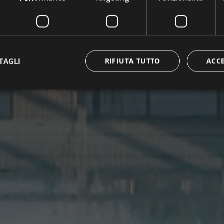
TAGLI
RIFIUTA TUTTO
ACC
ttamente necessari
Performance
Targeting
Funzionalità
Non classif
 necessari consentono le funzionalità principali del sito web come l'accesso dell'utente 
 web non può essere utilizzato correttamente senza i cookie strettamente necessari.
 / Dominio
Scadenza
Descrizione
group.com
1 giorno
set cookie for view video in homepage
ofergroup.com
1 giorno
set cookie for view of animation layer in homepage
{32}
www.hofergroup.com
Sessione
Joomla layout builder
nt
5 mesi 3
Questo cookie viene utilizzato dal servizio 
CookieScript
settimane
per ricordare le preferenze di consenso sui co
www.hofergroup.com
È necessario che il banner dei cookie di Coo