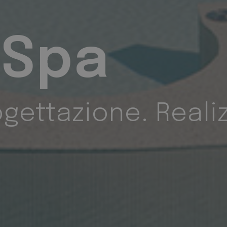
una breve serie di numeri e lettere, che si ritiene sia 
riferimento per il dominio che imposta il cookie.
draulic
tivi a risparmio e