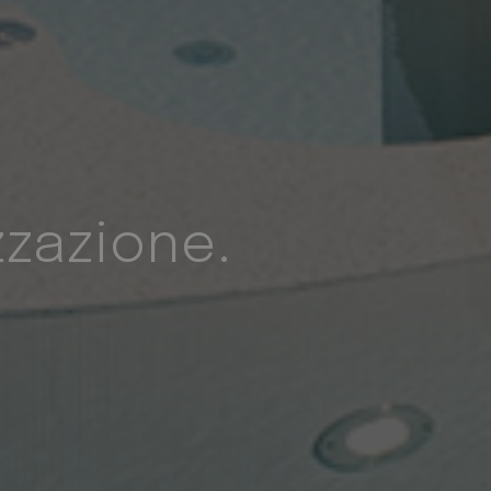
un codice di
a
nergetico