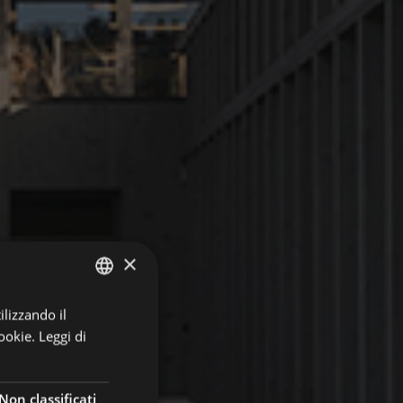
×
ilizzando il
GERMAN
ookie.
Leggi di
ITALIAN
ENGLISH
Non classificati