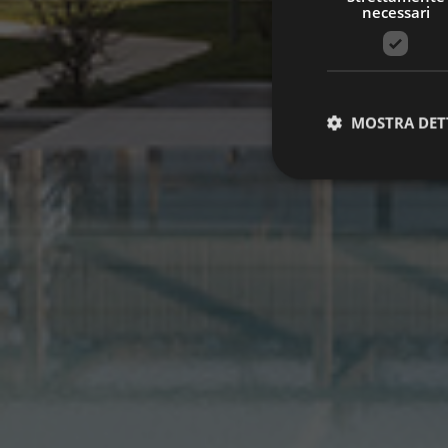
necessari
MOSTRA DET
Stre
I cookie strettamente
dell'account. Il sito
Nome
Fornitore
startvideo
hofer
animationlayer
h
[abcdef0123456789]
CookieScriptConse