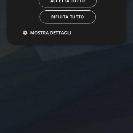
ACCETTA TUTTO
RIFIUTA TUTTO
MOSTRA DETTAGLI
Strettamente necessari
Performance
Targeting
Funzionalità
Non classificati
I cookie strettamente necessari consentono le
funzionalità principali del sito web come l'accesso
dell'utente e la gestione dell'account. Il sito web non
può essere utilizzato correttamente senza i cookie
strettamente necessari.
Nome
Fornitore / Dominio
Scadenza
Descrizione