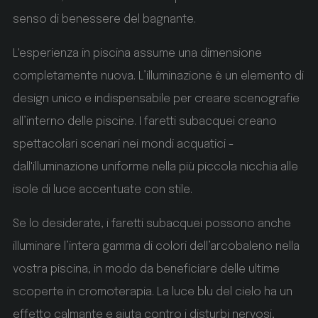
Script.com per ricordare le preferenze di consenso
sui cookie dei visitatori. È necessario che il banner
senso di benessere del bagnante.
dei cookie di Cookie-Script.com funzioni
correttamente.
L'esperienza in piscina assume una dimensione
_GRECAPTCHA
Google LLC
completamente nuova. L’illuminazione è un elemento di
www.google.com
design unico e indispensabile per creare scenografie
all’interno delle piscine. I faretti subacquei creano
5 mesi 4 settimane
spettacolari scenari nei mondi acquatici -
Google reCAPTCHA setzt ein erforderliches Cookie
dall'illuminazione uniforme nella più piccola nicchia alle
(_GRECAPTCHA), wenn es ausgeführt wird, um
seine Risikoanalyse bereitzustellen.
isole di luce accentuate con stile.
Se lo desiderate, i faretti subacquei possono anche
illuminare l’intera gamma di colori dell’arcobaleno nella
Nome
Fornitore / Dominio
Scadenza
vostra piscina, in modo da beneficiare delle ultime
Nome
Fornitore / Dominio
Scadenza
scoperte in cromoterapia. La luce blu del cielo ha un
Nome
Fornitore / Dominio
Scadenza
Descrizione
effetto calmante e aiuta contro i disturbi nervosi,