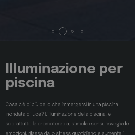
startvideo
hofergroup.com
1 giorno
set cookie for view video in homepage
animationlayer
hofergroup.com
1 giorno
set cookie for view of animation layer in homepage
Illuminazione per
[abcdef0123456789]{32}
www.hofergroup.com
Google Privacy Policy
piscina
Sessione
Joomla layout builder
CookieScriptConsent
CookieScript
www.hofergroup.com
Cosa c'è di più bello che immergersi in una piscina
inondata di luce? L’illuminazione della piscina, e
5 mesi 3 settimane
soprattutto la cromoterapia, stimola i sensi, risveglia le
emozioni, rilassa dallo stress quotidiano e aumenta il
Questo cookie viene utilizzato dal servizio Cookie-