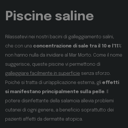
set cookie for view video in homepage
Piscine saline
animationlayer
hofergroup.com
1 giorno
Rilassatevi nei nostri bacini di galleggiamento salini,
set cookie for view of animation layer in homepage
che con una
concentrazione di sale tra il 10 e l'11%
[abcdef0123456789]{32}
www.hofergroup.com
non hanno nulla da invidiare al Mar Morto. Come il nome
Google Privacy Policy
suggerisce, queste piscine vi permettono di
Sessione
Joomla layout builder
galleggiare facilmente in superficie
senza sforzo.
Poiché si tratta di un'applicazione esterna, gli
effetti
CookieScriptConsent
CookieScript
www.hofergroup.com
si manifestano principalmente sulla pelle
. Il
potere disinfettante della salamoia allevia problemi
5 mesi 3 settimane
cutanei di ogni genere, a beneficio soprattutto dei
Questo cookie viene utilizzato dal servizio Cookie-
pazienti affetti da dermatite atopica.
Script.com per ricordare le preferenze di consenso
sui cookie dei visitatori. È necessario che il banner