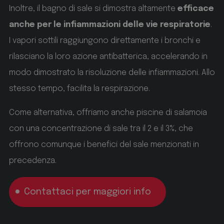
dei cookie di Cookie-Script.com funzioni
Inoltre, il bagno di sale si dimostra altamente
efficace
correttamente.
anche per le infiammazioni delle vie respiratorie
.
_GRECAPTCHA
Google LLC
I vapori sottili raggiungono direttamente i bronchi e
www.google.com
rilasciano la loro azione antibatterica, accelerando in
5 mesi 4 settimane
modo dimostrato la risoluzione delle infiammazioni. Allo
stesso tempo, facilita la respirazione.
Google reCAPTCHA setzt ein erforderliches Cookie
(_GRECAPTCHA), wenn es ausgeführt wird, um
seine Risikoanalyse bereitzustellen.
Come alternativa, offriamo anche piscine di salamoia
con una concentrazione di sale tra il 2 e il 3%, che
offrono comunque i benefici del sale menzionati in
precedenza.
Nome
Fornitore / Dominio
Scadenza
Nome
Fornitore / Dominio
Scadenza
Contattaci per maggiori info
Nome
Fornitore / Dominio
Scadenza
Descrizione
Descrizione
Descrizione
VISITOR_PRIVACY_METADATA
YouTube