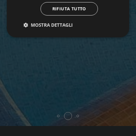
RIFIUTA TUTTO
MOSTRA DETTAGLI
Strettamente necessari
Performance
Targeting
Funzionalità
Non classificati
I cookie strettamente necessari consentono le
funzionalità principali del sito web come l'accesso
dell'utente e la gestione dell'account. Il sito web non
può essere utilizzato correttamente senza i cookie
strettamente necessari.
Nome
Fornitore / Dominio
Scadenza
Descrizione
startvideo
hofergroup.com
1 giorno