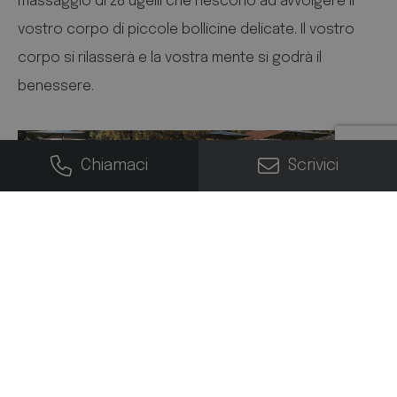
massaggio di 28 ugelli che riescono ad avvolgere il
vostro corpo di piccole bollicine delicate. Il vostro
corpo si rilasserà e la vostra mente si godrà il
benessere.
Chiamaci
Scrivici
Massaggio acqua / aria