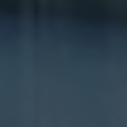
Strettamente necessari
Performance
Targeting
Funzionalità
Non classificati
I cookie strettamente necessari consentono le
funzionalità principali del sito web come l'accesso
dell'utente e la gestione dell'account. Il sito web non
può essere utilizzato correttamente senza i cookie
strettamente necessari.
Nome
Fornitore / Dominio
Scadenza
Descrizione
startvideo
hofergroup.com
1 giorno
set cookie for view video in homepage
animationlayer
hofergroup.com
1 giorno
set cookie for view of animation layer in homepage