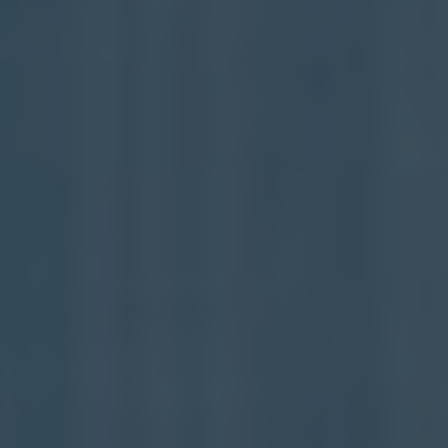
[abcdef0123456789]{32}
www.hofergroup.com
Google Privacy Policy
Sessione
Joomla layout builder
CookieScriptConsent
CookieScript
www.hofergroup.com
5 mesi 3 settimane
Questo cookie viene utilizzato dal servizio Cookie-
Script.com per ricordare le preferenze di consenso
sui cookie dei visitatori. È necessario che il banner
dei cookie di Cookie-Script.com funzioni
correttamente.
_GRECAPTCHA
Google LLC
www.google.com