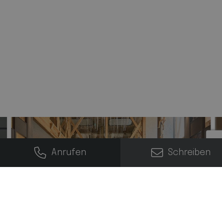
.hofergroup.com
YSC
Sitzung
Google LLC
.youtube.com
Questo nome di cookie è associato a Google Universal
Analytics, che è un aggiornamento significativo del
servizio di analisi più comunemente utilizzato da Google.
Questo cookie è impostato da YouTube per tenere traccia
Questo cookie viene utilizzato per distinguere utenti unici
delle visualizzazioni dei video incorporati.
assegnando un numero generato in modo casuale come
identificatore del cliente. È incluso in ogni richiesta di
pagina in un sito e utilizzato per calcolare i dati di
visitatori, sessioni e campagne per i rapporti di analisi dei
__Secure-ROLLOUT_TOKEN
.youtube.com
siti.
5 Monate 4 Wochen
_pk_ses.7.3c17
www.hofergroup.com
Cookie di YouTube utilizzato per gestire il rilascio graduale
29 Minuten 56 Sekunden
di nuove funzionalità e misurarne l'impatto. Viene
impostato quando nel sito è presente un video YouTube
Anrufen
Schreiben
incorporato. Durata: 6 mesi.
Questo nome di cookie è associato alla piattaforma di
analisi web open source Piwik. Viene utilizzato per aiutare
i proprietari di siti Web a monitorare il comportamento
VISITOR_INFO1_LIVE
Google LLC
dei visitatori e misurare le prestazioni del sito. È un cookie
.youtube.com
di tipo pattern, in cui il prefisso _pk_ses è seguito da una
breve serie di numeri e lettere, che si ritiene sia un codice
di riferimento per il dominio che imposta il cookie.
Schwimmbäder &
5 Monate 4 Wochen