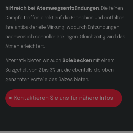
CookieScriptConsent
CookieScript
www.hofergroup.com
hilfreich bei Atemwegsentzündungen
. Die feinen
Dämpfe treffen direkt auf die Bronchien und entfalten
5 Monate 3 Wochen
ihre antibakterielle Wirkung, wodurch Entzündungen
nachweislich schneller abklingen. Gleichzeitig wird das
Dieses Cookie wird vom Cookie-Script.com-Dienst
verwendet, um die Einwilligungseinstellungen für
Atmen erleichtert.
Besucher-Cookies zu speichern. Das Cookie-Banner von
Cookie-Script.com muss ordnungsgemäß funktionieren.
Alternativ bieten wir auch
Solebecken
mit einem
_GRECAPTCHA
5 Monate 4 Wochen
Google LLC
Salzgehalt von 2 bis 3% an, die ebenfalls die oben
www.google.com
genannten Vorteile des Salzes bieten.
Google reCAPTCHA setzt ein erforderliches Cookie
(_GRECAPTCHA), wenn es ausgeführt wird, um seine
Risikoanalyse bereitzustellen.
Kontaktieren Sie uns für nähere Infos
Name
Anbieter / Domäne
Ablaufdatum