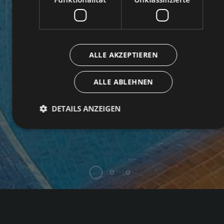
ALLE AKZEPTIEREN
ALLE ABLEHNEN
DETAILS ANZEIGEN
Unbedingt erforderlich
Performance
Targeting
Funktionalität
Unklassifizierte
Unbedingt erforderliche Cookies ermöglichen wesentliche
Kernfunktionen der Website wie die Benutzeranmeldung
und die Kontoverwaltung. Ohne die unbedingt
erforderlichen Cookies kann die Website nicht
ordnungsgemäß verwendet werden.