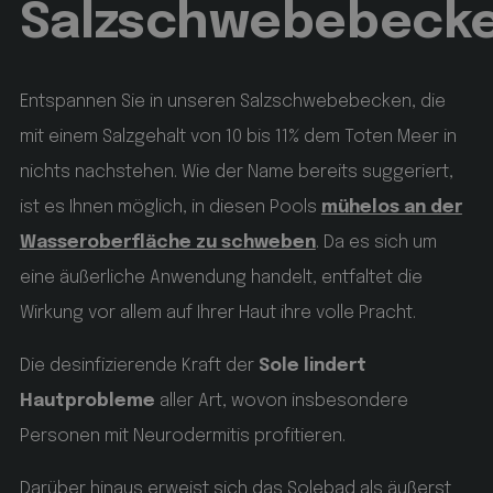
Salzschwebebeck
Name
Anbieter / Domäne
Ablaufdatum
Beschreibung
Entspannen Sie in unseren Salzschwebebecken, die
startvideo
hofergroup.com
1 Tag
mit einem Salzgehalt von 10 bis 11% dem Toten Meer in
nichts nachstehen. Wie der Name bereits suggeriert,
set cookie for view video in homepage
ist es Ihnen möglich, in diesen Pools
mühelos an der
Wasseroberfläche zu schweben
. Da es sich um
animationlayer
hofergroup.com
1 Tag
eine äußerliche Anwendung handelt, entfaltet die
Wirkung vor allem auf Ihrer Haut ihre volle Pracht.
set cookie for view of animation layer in homepage
Google Privacy
Die desinfizierende Kraft der
Sole lindert
Policy
[abcdef0123456789]{32}
www.hofergroup.com
Hautprobleme
aller Art, wovon insbesondere
Sitzung
Joomla layout builder
Personen mit Neurodermitis profitieren.
Darüber hinaus erweist sich das Solebad als äußerst