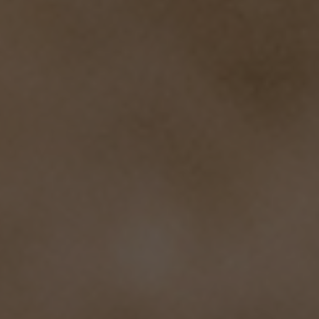
Unbedingt erforderlich
Performance
Targeting
Funktionalität
Unklassifizierte
Unbedingt erforderliche Cookies ermöglichen
wesentliche Kernfunktionen der Website wie die
Benutzeranmeldung und die Kontoverwaltung.
Ohne die unbedingt erforderlichen Cookies kann die
Website nicht ordnungsgemäß verwendet werden.
Name
Anbieter / Domäne
Ablaufdatum
Beschreibung
startvideo
hofergroup.com
1 Tag
set cookie for view video in homepage
animationlayer
hofergroup.com
1 Tag
set cookie for view of animation layer in homepage