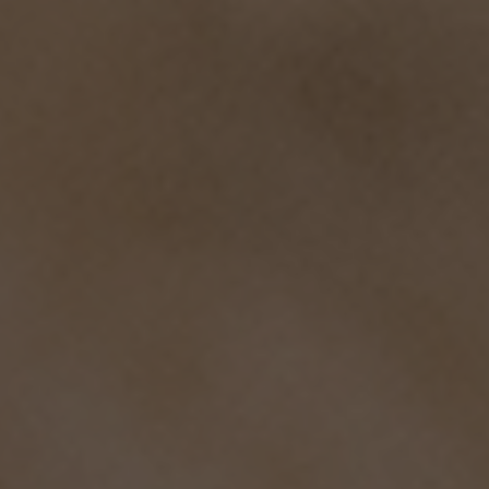
[abcdef0123456789]{32}
www.hofergroup.com
Google
Privacy Policy
Sitzung
Joomla layout builder
CookieScriptConsent
CookieScript
www.hofergroup.com
5 Monate 3 Wochen
Dieses Cookie wird vom Cookie-Script.com-Dienst
verwendet, um die Einwilligungseinstellungen für
Besucher-Cookies zu speichern. Das Cookie-Banner
von Cookie-Script.com muss ordnungsgemäß
funktionieren.
_GRECAPTCHA
Google LLC
www.google.com
5 Monate 4 Wochen