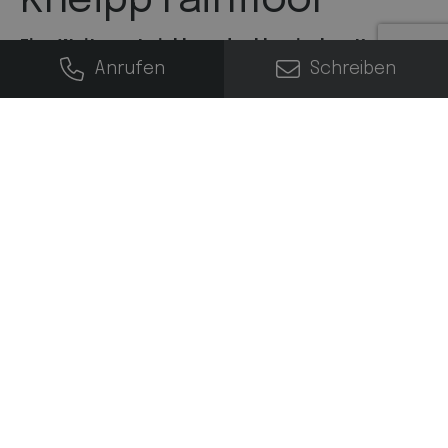
Kneipp rainfloor
Eine Weiterentwicklung der klassischen Kneipp-
Anrufen
Schreiben
Anlage.
Unsere Wellnessplaner haben das
Grundprinzip von Sebastian Kneipp und die neuesten
verfügbaren Technologien miteinander kombiniert und
eine ebenerdige funktionale und ästhetisch
ansprechende Kneipp-Landschaft realisiert.